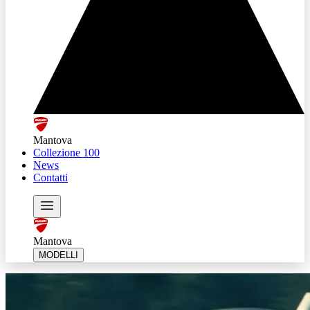
Mantova
Collezione 100
News
Contatti
Mantova
MODELLI