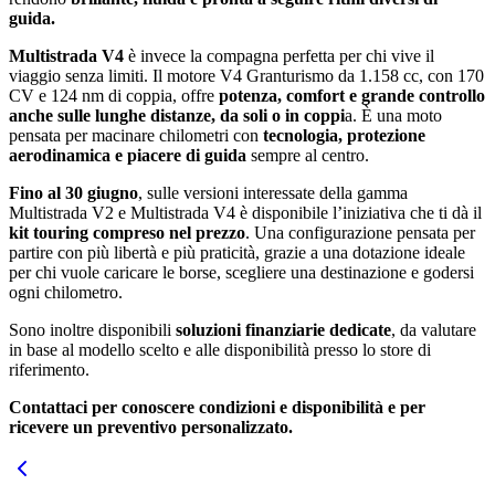
guida.
Multistrada V4
è invece la compagna perfetta per chi vive il
viaggio senza limiti. Il motore V4 Granturismo da 1.158 cc, con 170
CV e 124 nm di coppia, offre
potenza, comfort e grande controllo
anche sulle lunghe distanze, da soli o in coppi
a. È una moto
pensata per macinare chilometri con
tecnologia, protezione
aerodinamica e piacere di guida
sempre al centro.
Fino al 30 giugno
, sulle versioni interessate della gamma
Multistrada V2 e Multistrada V4 è disponibile l’iniziativa che ti dà il
kit touring compreso nel prezzo
. Una configurazione pensata per
partire con più libertà e più praticità, grazie a una dotazione ideale
per chi vuole caricare le borse, scegliere una destinazione e godersi
ogni chilometro.
Sono inoltre disponibili
soluzioni finanziarie dedicate
, da valutare
in base al modello scelto e alle disponibilità presso lo store di
riferimento.
Contattaci per conoscere condizioni e disponibilità e per
ricevere un preventivo personalizzato.