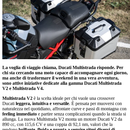
La voglia di viaggio chiama, Ducati Multistrada risponde. Per
chi sta cercando una moto capace di accompagnare ogni giorno,
ma anche di trasformare il weekend in una vera avventura,
sono attive iniziative dedicate alla gamma Ducati Multistrada
V2 e Multistrada V4.
Multistrada V2
è la scelta ideale per chi vuole una crossover
Ducati
leggera, intuitiva e versatile
. È pensata per muoversi con
naturalezza nel quotidiano, affrontare curve e passi di montagna con
feeling immediato
e partire senza complicazioni quando la strada si
allunga. La nuova Multistrada V2 monta un motore Ducati V2 da
890 cc, con 115,6 CV e una coppia di 92,1 nm, valori che la
rendono
brillante, fluida e pronta a seguire ritmi diversi di